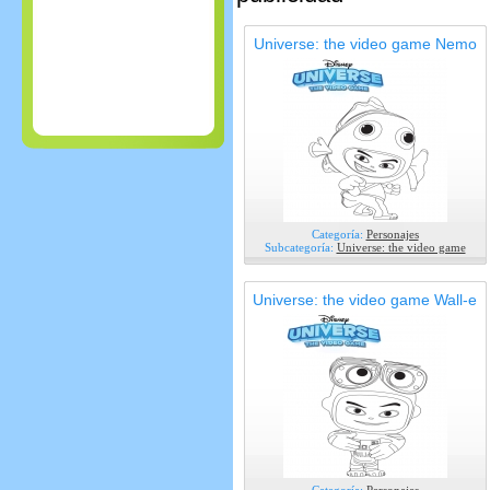
Universe: the video game Nemo
Categoría:
Personajes
Subcategoría:
Universe: the video game
Universe: the video game Wall-e