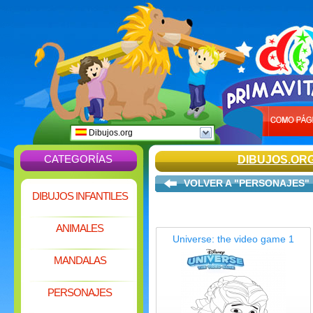
Dibujos.org
CATEGORÍAS
DIBUJOS.OR
VOLVER A "PERSONAJES"
DIBUJOS INFANTILES
ANIMALES
Universe: the video game 1
MANDALAS
PERSONAJES