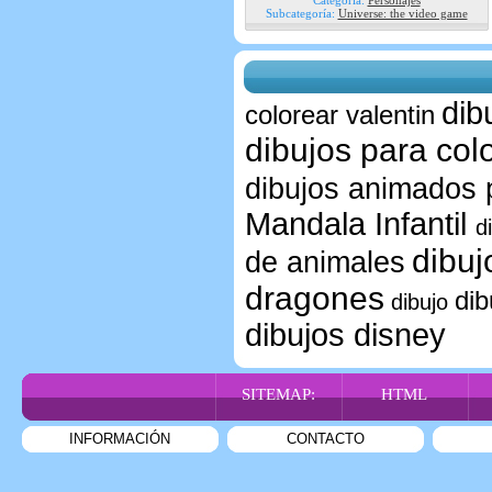
Categoría:
Personajes
Subcategoría:
Universe: the video game
dib
colorear valentin
dibujos para colo
dibujos animados 
Mandala Infantil
d
dibuj
de animales
dragones
dib
dibujo
dibujos disney
SITEMAP:
HTML
INFORMACIÓN
CONTACTO