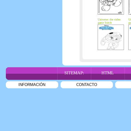
Universe: the video
Un
game Stitch
ga
SITEMAP:
HTML
INFORMACIÓN
CONTACTO