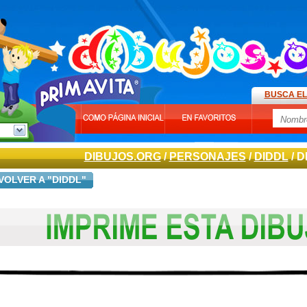
BUSCA EL
DIBUJOS.ORG
/
PERSONAJES
/
DIDDL
/ D
VOLVER A "DIDDL"