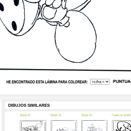
DIBUJOS SIMILARES
Diddl 43
Diddl 34
Diddl 28
Careta de Diddl