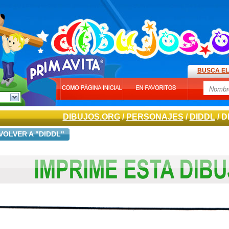
BUSCA EL
DIBUJOS.ORG
/
PERSONAJES
/
DIDDL
/ D
VOLVER A "DIDDL"