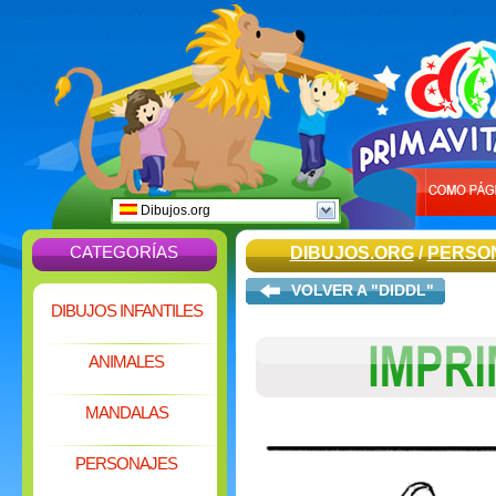
Dibujos.org
CATEGORÍAS
DIBUJOS.ORG
/
PERSO
VOLVER A "DIDDL"
DIBUJOS INFANTILES
ANIMALES
MANDALAS
PERSONAJES