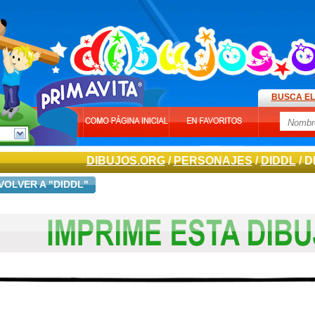
BUSCA EL
DIBUJOS.ORG
/
PERSONAJES
/
DIDDL
/ D
VOLVER A "DIDDL"