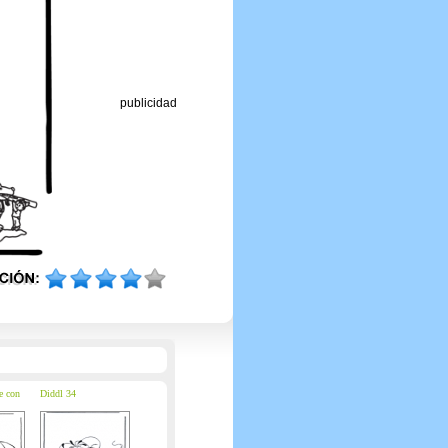
publicidad
e con
Diddl 34