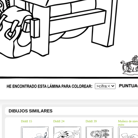
DIBUJOS SIMILARES
Diddl 15
Diddl 24
Diddl 39
Muñeco de niev
osito