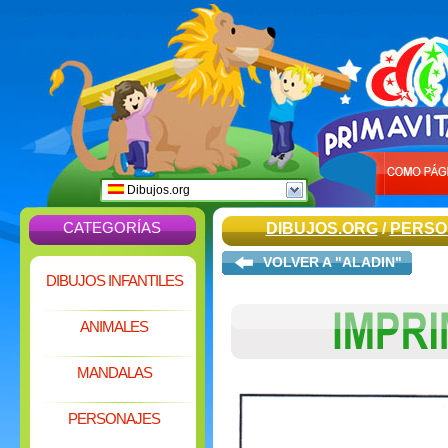
Dibujos.org
CATEGORÍAS
DIBUJOS.ORG
/
PERSO
VOLVER A "ALADIN"
DIBUJOS INFANTILES
ANIMALES
MANDALAS
PERSONAJES