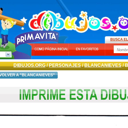
BUSCA EL
DIBUJOS.ORG
/
PERSONAJES
/
BLANCANIEVES
/ 
VOLVER A "BLANCANIEVES"