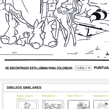
DIBUJOS SIMILARES
Juanito, Jorgito y
Blancanieves 1
Harry Potter 11
Blancanieves 9
Jaimito 1