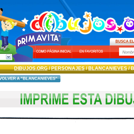
BUSCA EL
DIBUJOS.ORG
/
PERSONAJES
/
BLANCANIEVES
/ 
VOLVER A "BLANCANIEVES"