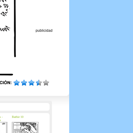
publicidad
k -
Barbie 10
a