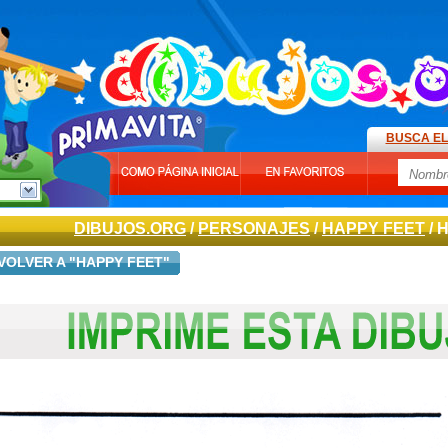
BUSCA EL
DIBUJOS.ORG
/
PERSONAJES
/
HAPPY FEET
/ 
VOLVER A "HAPPY FEET"