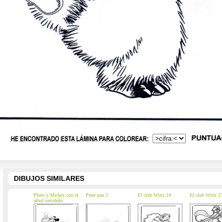
DIBUJOS SIMILARES
Pluto y Mickey con el
Peter pan 2
El club Winx 24
El club Winx 2
árbol navideño