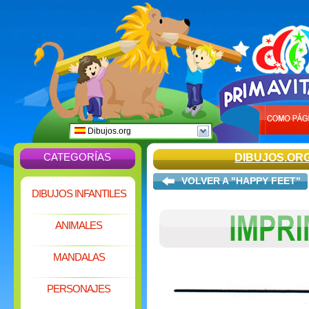
Dibujos.org
CATEGORÍAS
DIBUJOS.OR
VOLVER A "HAPPY FEET"
DIBUJOS INFANTILES
ANIMALES
MANDALAS
PERSONAJES