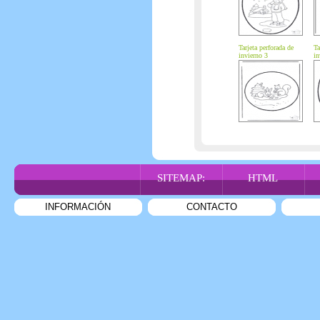
Tarjeta perforada de
Ta
invierno 3
in
SITEMAP:
HTML
INFORMACIÓN
CONTACTO