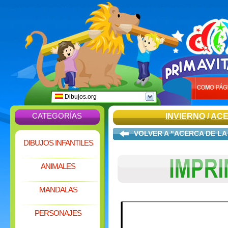
Dibujos.org
CATEGORÍAS
INVIERNO
/
ACE
VOLVER A "ACERCA DE LA
DIBUJOS INFANTILES
ANIMALES
MANDALAS
PERSONAJES