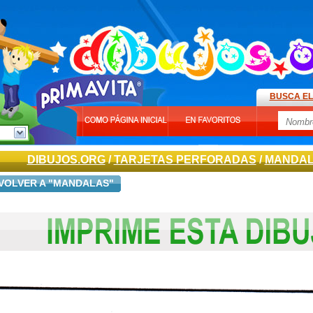
BUSCA EL
DIBUJOS.ORG
/
TARJETAS PERFORADAS
/
MANDA
VOLVER A "MANDALAS"