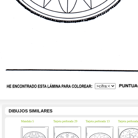
DIBUJOS SIMILARES
Mandala 5
Tarjeta perforada 29
Tarjeta perforada 13
Tarjeta perforad