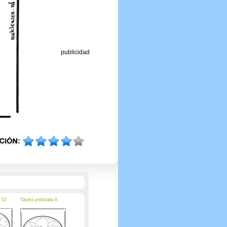
publicidad
a 52
Tarjeta perforada 8