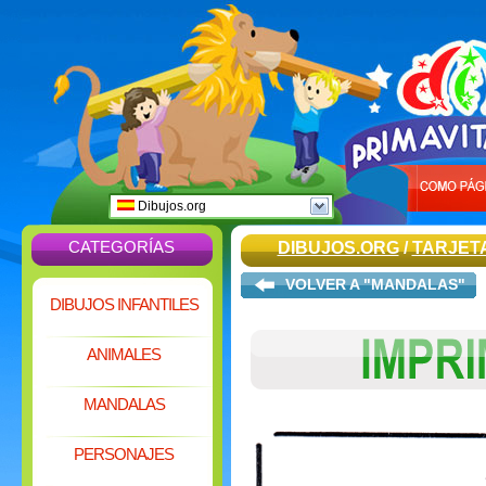
Dibujos.org
CATEGORÍAS
DIBUJOS.ORG
/
TARJET
VOLVER A "MANDALAS"
DIBUJOS INFANTILES
ANIMALES
MANDALAS
PERSONAJES