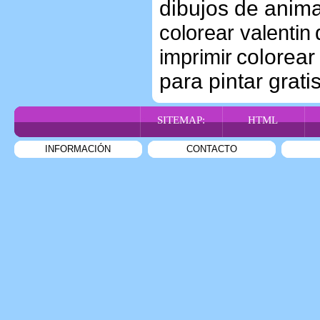
dibujos de anim
colorear valentin
colorear
imprimir
para pintar grati
SITEMAP:
HTML
INFORMACIÓN
CONTACTO