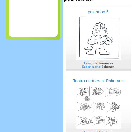
pokemon 5
Categoría:
Personajes
Subcategoría:
Pokemon
Teatro de títeres: Pokemon