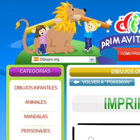
Dibujos.org
CATEGORÍAS
DIBUJOS.O
VOLVER A "POKEMON"
DIBUJOS INFANTILES
ANIMALES
MANDALAS
PERSONAJES