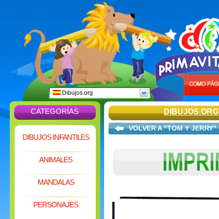
Dibujos.org
CATEGORÍAS
DIBUJOS.ORG
VOLVER A "TOM Y JERRY"
DIBUJOS INFANTILES
ANIMALES
MANDALAS
PERSONAJES