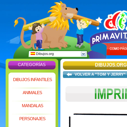
Dibujos.org
CATEGORÍAS
DIBUJOS.ORG
VOLVER A "TOM Y JERRY"
DIBUJOS INFANTILES
ANIMALES
MANDALAS
PERSONAJES