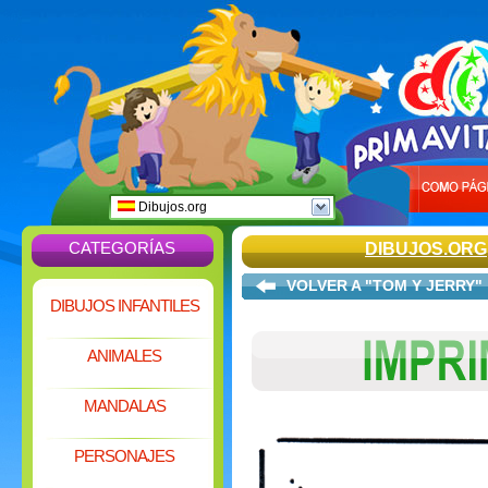
Dibujos.org
CATEGORÍAS
DIBUJOS.ORG
VOLVER A "TOM Y JERRY"
DIBUJOS INFANTILES
ANIMALES
MANDALAS
PERSONAJES