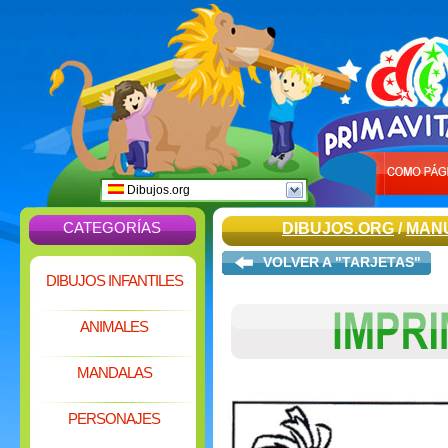
Dibujos.org
CATEGORÍAS
DIBUJOS.ORG
/
MAN
VOLVER A "TARJETAS"
DIBUJOS INFANTILES
ANIMALES
MANDALAS
PERSONAJES