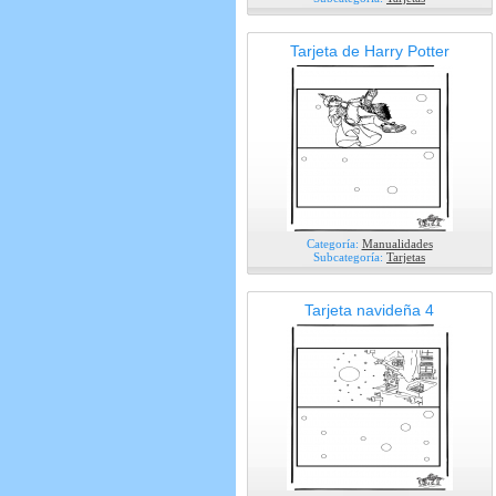
Tarjeta de Harry Potter
Categoría:
Manualidades
Subcategoría:
Tarjetas
Tarjeta navideña 4