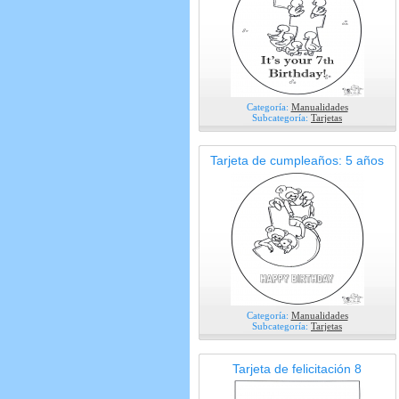
Categoría:
Manualidades
Subcategoría:
Tarjetas
Tarjeta de cumpleaños: 5 años
Categoría:
Manualidades
Subcategoría:
Tarjetas
Tarjeta de felicitación 8