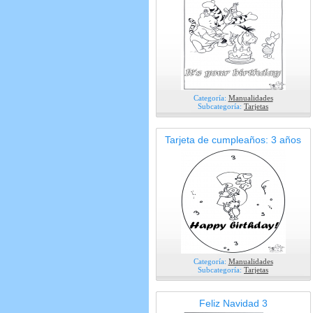
Categoría:
Manualidades
Subcategoría:
Tarjetas
Tarjeta de cumpleaños: 3 años
Categoría:
Manualidades
Subcategoría:
Tarjetas
Feliz Navidad 3