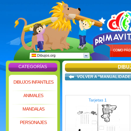
Dibujos.org
CATEGORÍAS
DIBU
VOLVER A "MANUALIDADE
DIBUJOS INFANTILES
ANIMALES
Tarjetas 1
MANDALAS
PERSONAJES