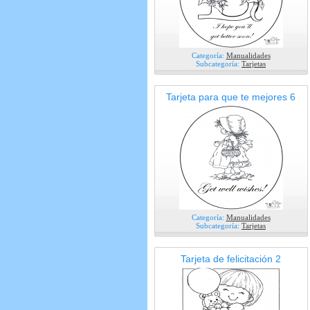
Categoría:
Manualidades
Subcategoría:
Tarjetas
Tarjeta para que te mejores 6
Categoría:
Manualidades
Subcategoría:
Tarjetas
Tarjeta de felicitación 2