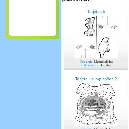
Tarjetas 5
Categoría:
Manualidades
Subcategoría:
Tarjetas
Tarjeta - cumpleaños 2