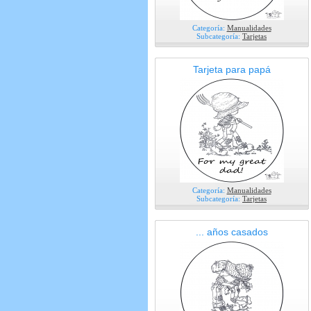
Categoría:
Manualidades
Subcategoría:
Tarjetas
Tarjeta para papá
Categoría:
Manualidades
Subcategoría:
Tarjetas
... años casados