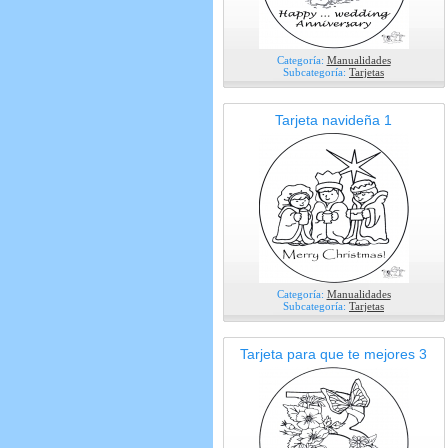
Categoría:
Manualidades
Subcategoría:
Tarjetas
Tarjeta navideña 1
Categoría:
Manualidades
Subcategoría:
Tarjetas
Tarjeta para que te mejores 3