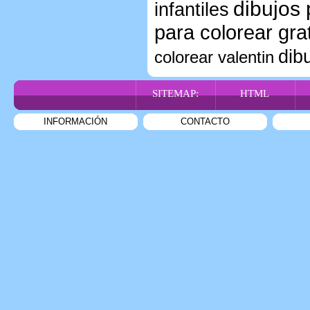
dibujos 
infantiles
para colorear grat
dib
colorear valentin
SITEMAP:
HTML
INFORMACIÓN
CONTACTO