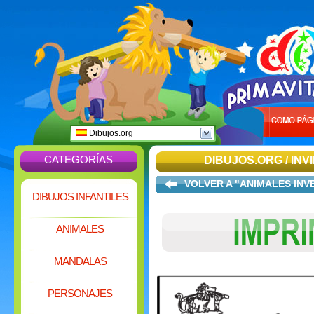
Dibujos.org
CATEGORÍAS
DIBUJOS.ORG
/
INV
VOLVER A "ANIMALES INV
DIBUJOS INFANTILES
ANIMALES
MANDALAS
PERSONAJES