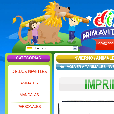
Dibujos.org
CATEGORÍAS
INVIERNO
/
ANIMAL
VOLVER A "ANIMALES INV
DIBUJOS INFANTILES
ANIMALES
MANDALAS
PERSONAJES