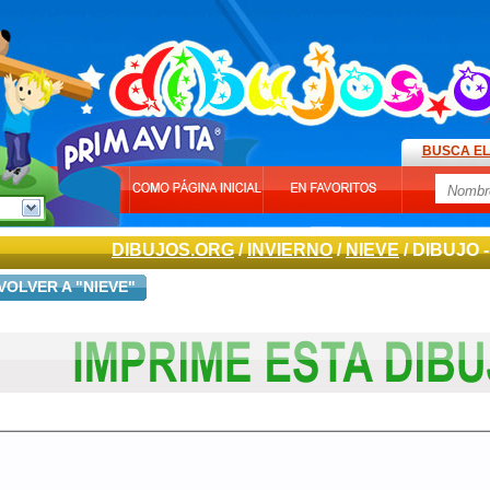
BUSCA EL
DIBUJOS.ORG
/
INVIERNO
/
NIEVE
/ DIBUJO 
VOLVER A "NIEVE"