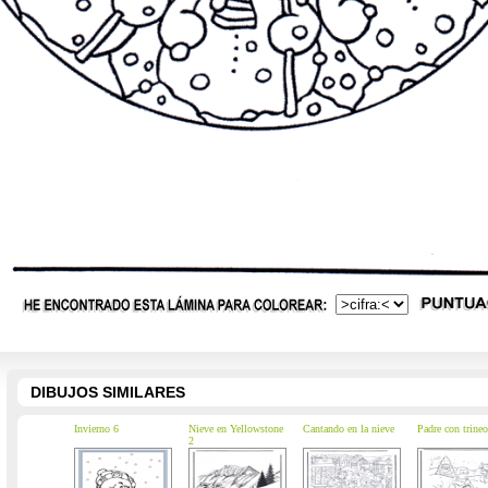
DIBUJOS SIMILARES
Invierno 6
Nieve en Yellowstone
Cantando en la nieve
Padre con trineo
2