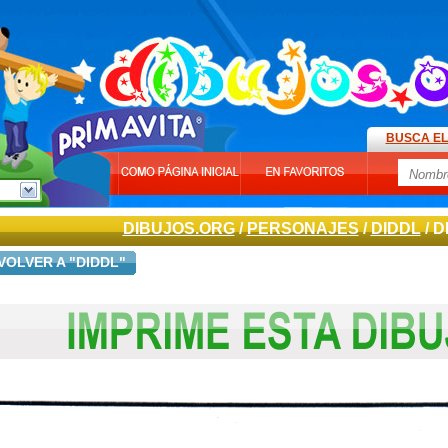
BUSCA EL
DIBUJOS.ORG
/
PERSONAJES
/
DIDDL
/ D
VOLVER A "DIDDL"