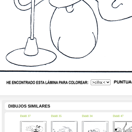
DIBUJOS SIMILARES
Diddl 37
Diddl 35
Diddl 34
Diddl 47