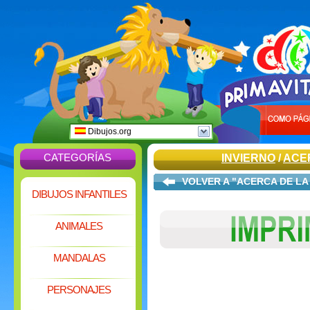
Dibujos.org
CATEGORÍAS
INVIERNO
/
ACE
VOLVER A "ACERCA DE LA
DIBUJOS INFANTILES
ANIMALES
MANDALAS
PERSONAJES