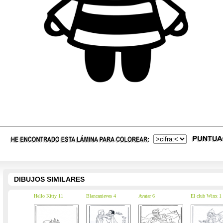
DIBUJOS SIMILARES
Hello Kitty 11
Blancanieves 4
Avatar 6
El club Winx 1