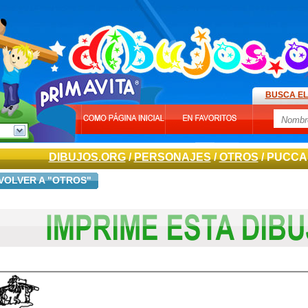
BUSCA EL
DIBUJOS.ORG
/
PERSONAJES
/
OTROS
/ PUCCA
VOLVER A "OTROS"