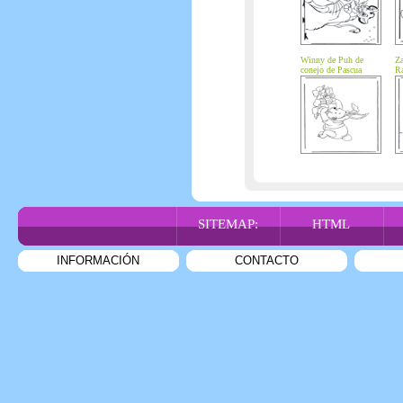
Winny de Puh de
Za
conejo de Pascua
Ra
SITEMAP:
HTML
INFORMACIÓN
CONTACTO