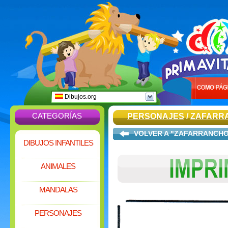
Dibujos.org
CATEGORÍAS
PERSONAJES
/
ZAFARR
VOLVER A "ZAFARRANCHO
DIBUJOS INFANTILES
ANIMALES
MANDALAS
PERSONAJES